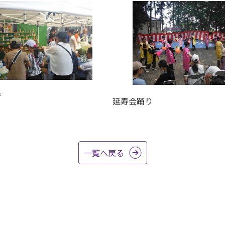
店
延寿会踊り
一覧へ戻る