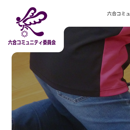
コ
ナ
ン
ビ
六合コミ
テ
ゲ
ン
ー
ツ
シ
へ
ョ
ス
ン
キ
に
ッ
移
プ
動