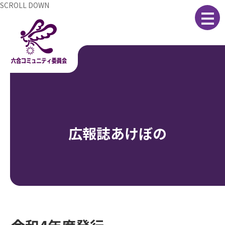
コ
ナ
SCROLL DOWN
ン
ビ
テ
ゲ
ン
ー
ツ
シ
へ
ョ
ス
ン
キ
に
ッ
移
プ
動
広報誌あけぼの