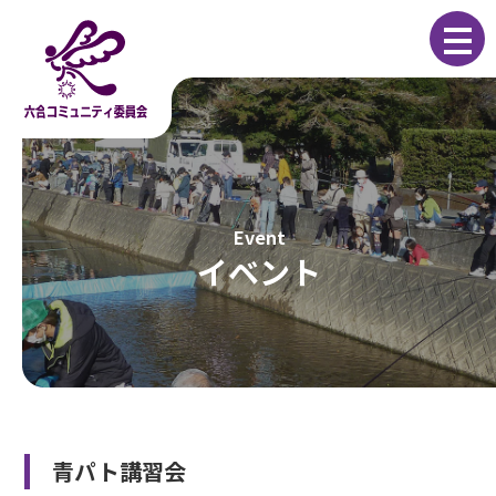
コ
ナ
ン
ビ
テ
ゲ
ン
ー
ツ
シ
へ
ョ
ス
ン
キ
に
ッ
移
プ
動
イベント
青パト講習会