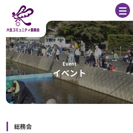
コ
ナ
ン
ビ
テ
ゲ
ン
ー
ツ
シ
へ
ョ
ス
ン
キ
に
ッ
移
プ
動
イベント
総務会