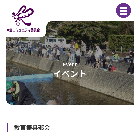
コ
ナ
ン
ビ
テ
ゲ
ン
ー
ツ
シ
へ
ョ
ス
ン
キ
に
ッ
移
プ
動
イベント
教育振興部会