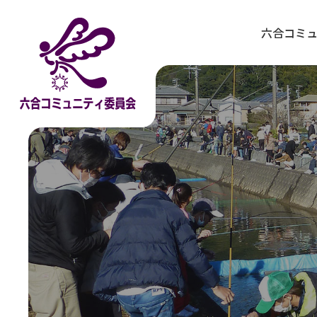
コ
ナ
ン
ビ
六合コミ
テ
ゲ
ン
ー
ツ
シ
へ
ョ
ス
ン
キ
に
ッ
移
プ
動